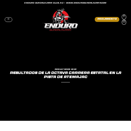
Saltar
ENDURO GUADALAJARA CLUB, A.C - WWW.ENDUROGUADALAJARA.COM
al
contenido
REGLAMENTO
RESULTADOS 2025
RESULTADOS DE LA OCTAVA CARRERA ESTATAL EN LA
PISTA DE ATEMAJAC